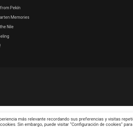
from Pekín
garten Memories
the Nile
eeling
!
periencia más relevante recordando sus preferencias y visitas repeti
 cookies. Sin embargo, puede visitar "Configuración de cookies" para