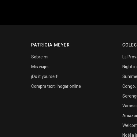
PATRICIA MEYER
COLEC
Sobre mi
La Pro
Mis viajes
Night i
¡Do it yourself!
Summer 
Compra textil hogar online
Congo, 
Serengu
Varanasi
Amazon
Welcome
Noël a 