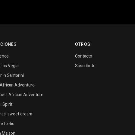
CIONES
OTROS
vence
Contacto
n Las Vegas
Suscríbete
in Santorini
African Adventure
eti, African Adventure
 Spirit
as, sweet dream
 to Rio
la Maison