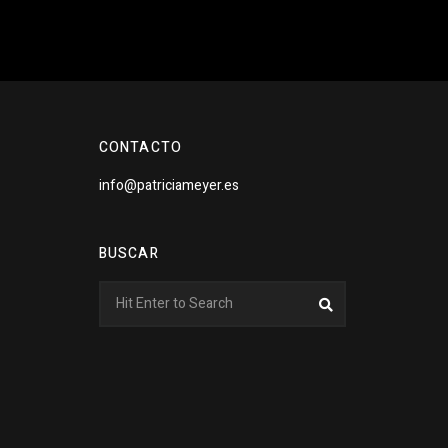
CONTACTO
info@patriciameyer.es
BUSCAR
Search
Search
for: