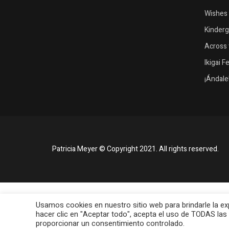
Wishes 
Kinder
Across 
Ikigai F
¡Ándale
Patricia Meyer © Copyright 2021. All rights reserved.
Usamos cookies en nuestro sitio web para brindarle la ex
hacer clic en "Aceptar todo", acepta el uso de TODAS las
proporcionar un consentimiento controlado.