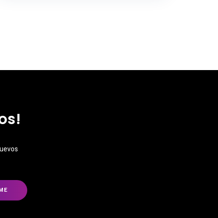
os!
nuevos