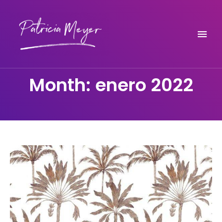
Do it yourself
PATRICIA MEYER
Month: enero 2022