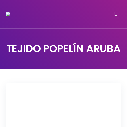
Do it yourself
PATRICIA MEYER
TEJIDO POPELÍN ARUBA