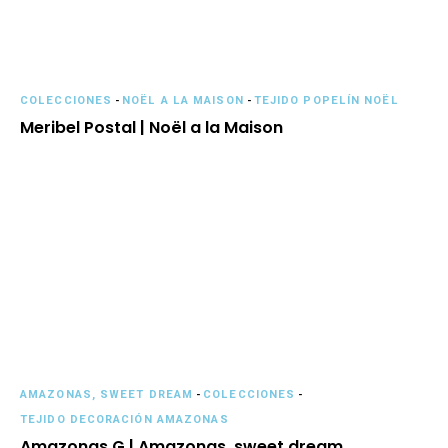
COLECCIONES
-
NOËL A LA MAISON
-
TEJIDO POPELÍN NOËL
Meribel Postal | Noël a la Maison
AMAZONAS, SWEET DREAM
-
COLECCIONES
-
TEJIDO DECORACIÓN AMAZONAS
Amazonas G | Amazonas, sweet dream