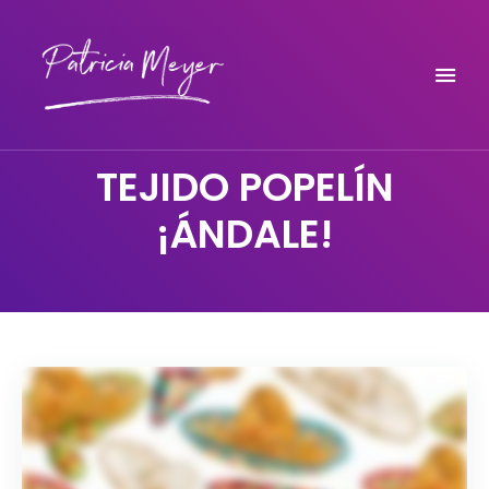
Do it yourself
PATRICIA MEYER
TEJIDO POPELÍN
¡ÁNDALE!