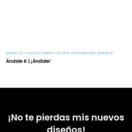
¡ÁNDALE!
-
COLECCIONES
-
TEJIDO DECORACIÓN ¡ÁNDALE!
Ándale K | ¡Ándale!
¡No te pierdas mis nuevos
diseños!