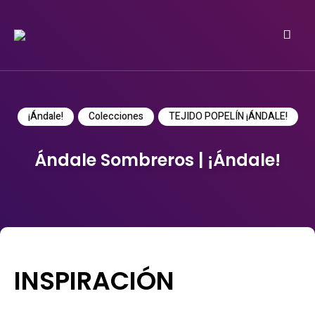
Do it yourself
PATRICIA MEYER
¡Ándale!
Colecciones
TEJIDO POPELÍN ¡ÁNDALE!
Ándale Sombreros | ¡Ándale!
INSPIRACIÓN