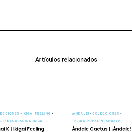
Artículos relacionados
ECCIONES
-
IKIGAI FEELING
-
¡ÁNDALE!
-
COLECCIONES
-
IDO DECORACIÓN IKIGAI
TEJIDO POPELÍN ¡ÁNDALE!
gai K | Ikigai Feeling
Ándale Cactus | ¡Ándale!