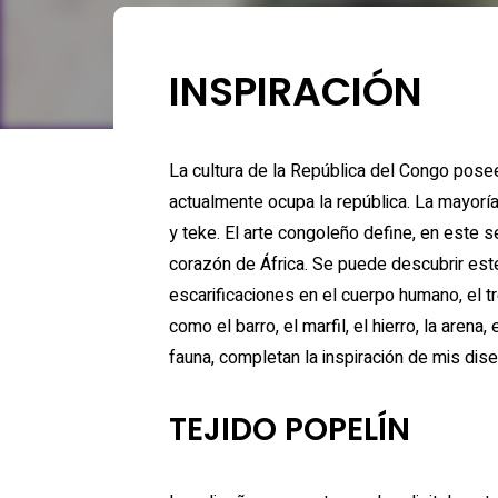
INSPIRACIÓN
La cultura de la República del Congo posee sus raíces en los aportes de los pueblos loango, bakongo y teke que habitaban en la zona que
actualmente ocupa la república. La mayorí
y teke. El arte congoleño define, en este s
corazón de África. Se puede descubrir este
escarificaciones en el cuerpo humano, el t
como el barro, el marfil, el hierro, la arena
fauna, completan la inspiración de mis dis
TEJIDO POPELÍN