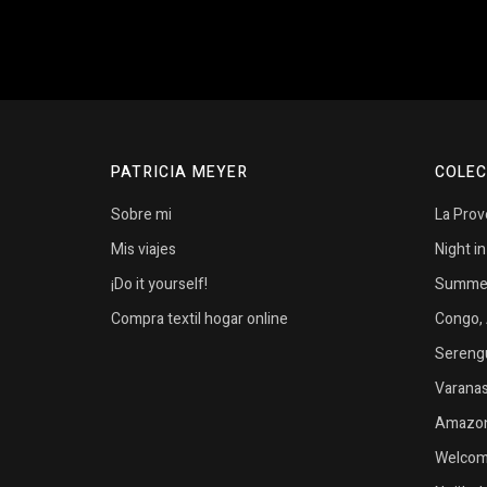
PATRICIA MEYER
COLEC
Sobre mi
La Pro
Mis viajes
Night i
¡Do it yourself!
Summer 
Compra textil hogar online
Congo, 
Serengu
Varanasi
Amazon
Welcome