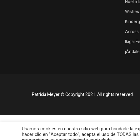
Noël a 
Wishes 
Kinder
Across 
Ikigai F
¡Ándale
Patricia Meyer © Copyright 2021. All rights reserved.
Usamos cookies en nuestro sitio web para brindarle la ex
hacer clic en "Aceptar todo", acepta el uso de TODAS las