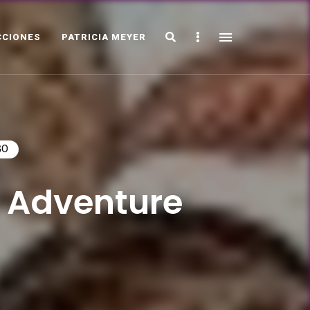
Search
Sidebar
CCIONES
PATRICIA MEYER
GO
n Adventure