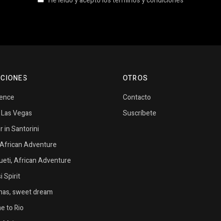
He leido y acepto los términos y condiciones
CIONES
OTROS
vence
Contacto
n Las Vegas
Suscríbete
in Santorini
African Adventure
eti, African Adventure
 Spirit
as, sweet dream
 to Rio