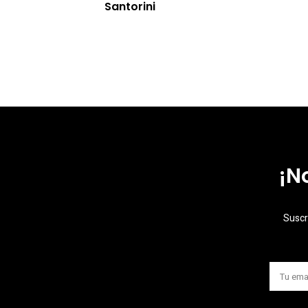
Santorini
¡N
Suscr