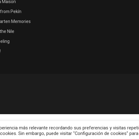
la Maison
from Pekín
garten Memories
the Nile
eeling
!
periencia más relevante recordando sus preferencias y visitas repeti
 cookies. Sin embargo, puede visitar "Configuración de cookies" para