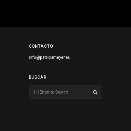
CONTACTO
info@patriciameyer.es
BUSCAR
Search
Search
for: