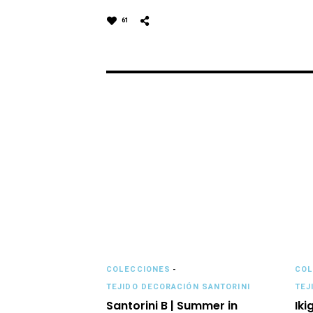
61
COLECCIONES
-
COL
TEJIDO DECORACIÓN SANTORINI
TEJ
Santorini B | Summer in
Iki