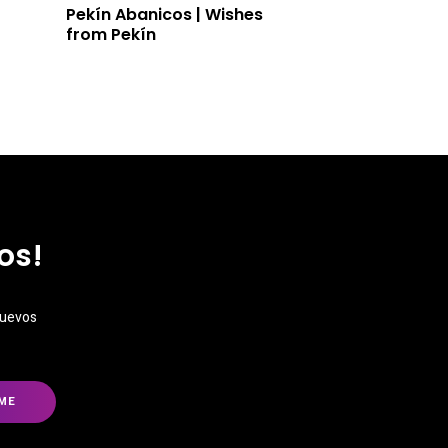
Pekín Abanicos | Wishes
from Pekín
os!
nuevos