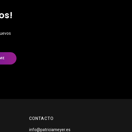
os!
nuevos
CONTACTO
info@patriciameyer.es