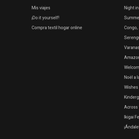
Mis viajes
Night i
¡Do it yourself!
Summer 
Compra textil hogar online
Congo, 
Serengu
Varanasi
Amazon
Welcome
Noël a 
Wishes 
Kinder
Across 
Ikigai F
¡Ándale