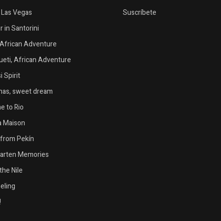
n Las Vegas
Suscríbete
in Santorini
African Adventure
eti, African Adventure
 Spirit
as, sweet dream
 to Rio
la Maison
from Pekín
garten Memories
the Nile
eeling
!