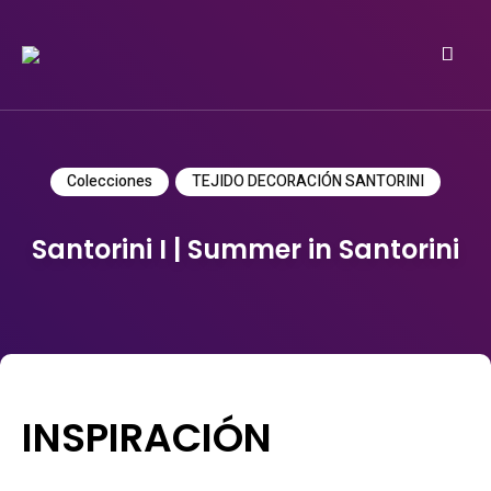
Do it yourself
PATRICIA MEYER
Colecciones
TEJIDO DECORACIÓN SANTORINI
Santorini I | Summer in Santorini
INSPIRACIÓN