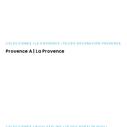
COLECCIONES
-
LA PROVENCE
-
TEJIDO DECORACIÓN PROVENCE
Provence A | La Provence
COLECCIONES
-
IKIGAI FEELING
-
TEJIDO POPELÍN IKIGAI