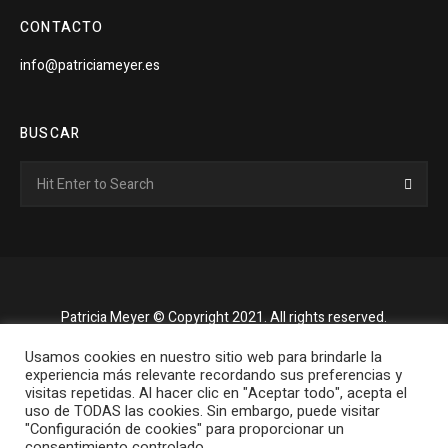
CONTACTO
info@patriciameyer.es
BUSCAR
Search
Searc
for:
Patricia Meyer © Copyright 2021. All rights reserved.
Usamos cookies en nuestro sitio web para brindarle la
experiencia más relevante recordando sus preferencias y
visitas repetidas. Al hacer clic en "Aceptar todo", acepta el
uso de TODAS las cookies. Sin embargo, puede visitar
"Configuración de cookies" para proporcionar un
consentimiento controlado.