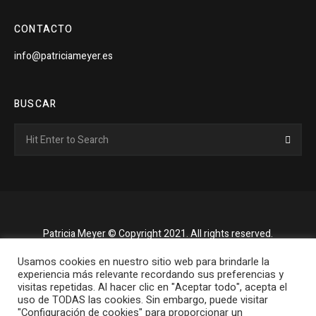
CONTACTO
info@patriciameyer.es
BUSCAR
Search
Searc
for:
Patricia Meyer © Copyright 2021. All rights reserved.
Usamos cookies en nuestro sitio web para brindarle la
experiencia más relevante recordando sus preferencias y
visitas repetidas. Al hacer clic en "Aceptar todo", acepta el
uso de TODAS las cookies. Sin embargo, puede visitar
"Configuración de cookies" para proporcionar un