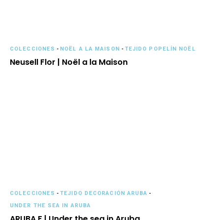
COLECCIONES
-
NOËL A LA MAISON
-
TEJIDO POPELÍN NOËL
Neusell Flor | Noël a la Maison
COLECCIONES
-
TEJIDO DECORACIÓN ARUBA
-
UNDER THE SEA IN ARUBA
ARUBA F | Under the sea in Aruba