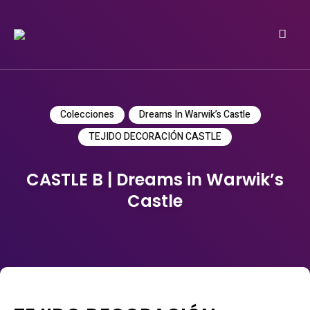
Do it yourself
PATRICIA MEYER
Colecciones
Dreams In Warwik’s Castle
TEJIDO DECORACIÓN CASTLE
CASTLE B | Dreams in Warwik’s
Castle