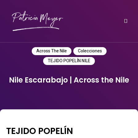
Do it yourself
PATRICIA MEYER
Across The Nile
Colecciones
TEJIDO POPELÍN NILE
Nile Escarabajo | Across the Nile
TEJIDO POPELÍN