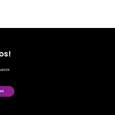
os!
nuevos