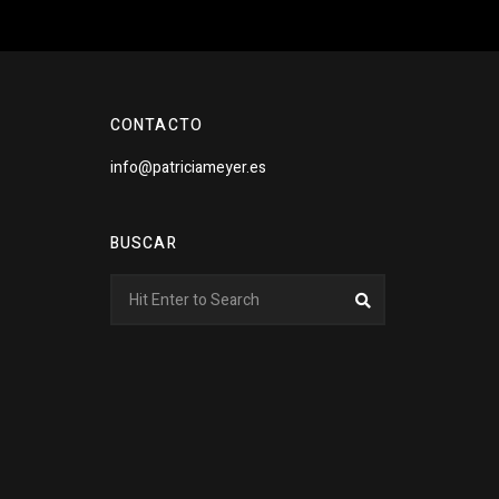
CONTACTO
info@patriciameyer.es
BUSCAR
Search
Search
for: