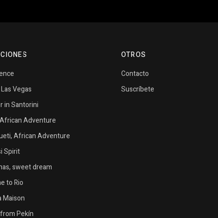
CIONES
OTROS
vence
Contacto
n Las Vegas
Suscríbete
in Santorini
African Adventure
eti, African Adventure
 Spirit
as, sweet dream
 to Rio
la Maison
from Pekín