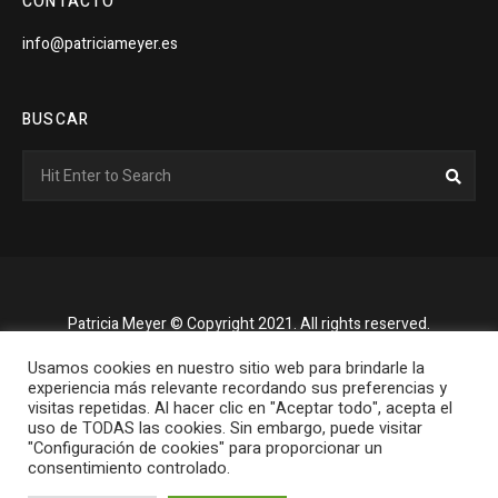
CONTACTO
info@patriciameyer.es
BUSCAR
Search
Sear
for:
Patricia Meyer © Copyright 2021. All rights reserved.
Usamos cookies en nuestro sitio web para brindarle la
experiencia más relevante recordando sus preferencias y
visitas repetidas. Al hacer clic en "Aceptar todo", acepta el
uso de TODAS las cookies. Sin embargo, puede visitar
"Configuración de cookies" para proporcionar un
consentimiento controlado.