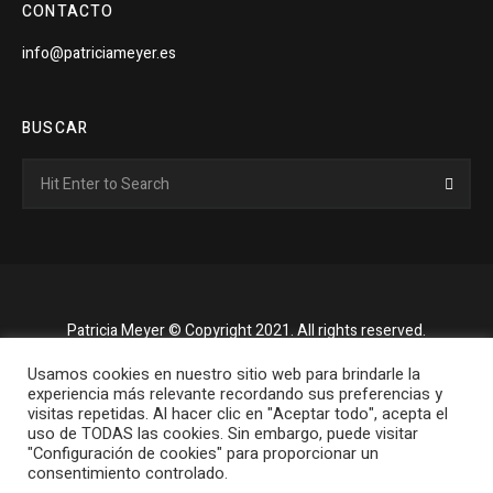
CONTACTO
info@patriciameyer.es
BUSCAR
Search
Searc
for:
Patricia Meyer © Copyright 2021. All rights reserved.
Usamos cookies en nuestro sitio web para brindarle la
experiencia más relevante recordando sus preferencias y
visitas repetidas. Al hacer clic en "Aceptar todo", acepta el
uso de TODAS las cookies. Sin embargo, puede visitar
"Configuración de cookies" para proporcionar un
consentimiento controlado.