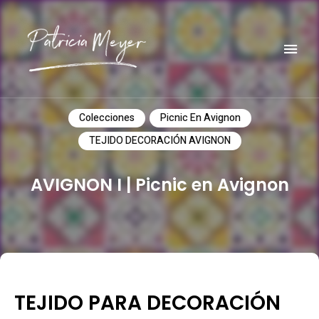
Do it yourself
PATRICIA MEYER
Colecciones
Picnic En Avignon
TEJIDO DECORACIÓN AVIGNON
AVIGNON I | Picnic en Avignon
TEJIDO PARA DECORACIÓN