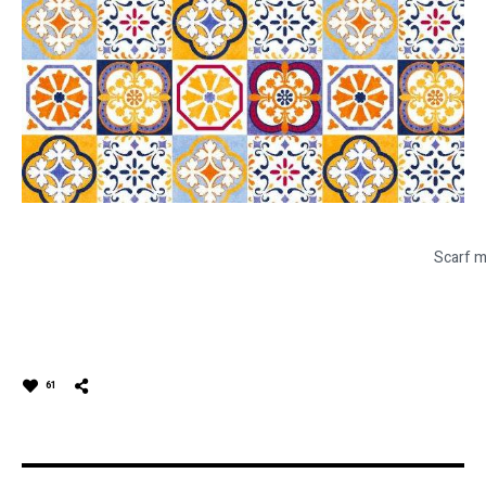
Scarf m
61