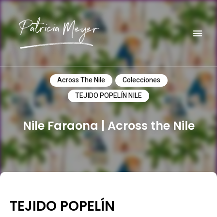
Do it yourself
PATRICIA MEYER
Across The Nile
Colecciones
TEJIDO POPELÍN NILE
Nile Faraona | Across the Nile
TEJIDO POPELÍN