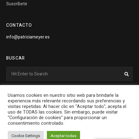
Suscríbete
CONTACTO
info@patriciameyer.es
BUSCAR
Search
Sear
for:
Usamos cookies en nuestro sitio web para brindarle la
experiencia más relevante recordando sus preferencias y
visitas repetidas. Al hacer clic en "Aceptar todo", acepta el
uso de TODAS las cookies. Sin embargo, puede visitar
Patricia Meyer © Copyright 2021. All rights reserved.
"Configuración de cookies" para proporcionar un
consentimiento controlado.
Cookie Settings
Aceptar todas