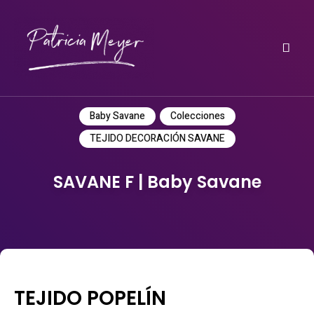
Do it yourself
PATRICIA MEYER
Baby Savane
Colecciones
TEJIDO DECORACIÓN SAVANE
SAVANE F | Baby Savane
TEJIDO POPELÍN