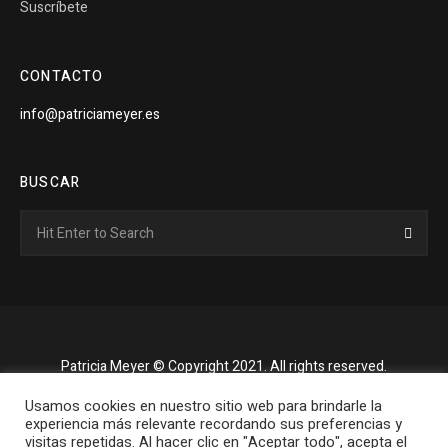
Suscríbete
CONTACTO
info@patriciameyer.es
BUSCAR
Search
Searc
for:
Patricia Meyer © Copyright 2021. All rights reserved.
Usamos cookies en nuestro sitio web para brindarle la
experiencia más relevante recordando sus preferencias y
visitas repetidas. Al hacer clic en "Aceptar todo", acepta el