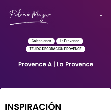
Do it yourself
PATRICIA MEYER
Colecciones
La Provence
TEJIDO DECORACIÓN PROVENCE
Provence A | La Provence
INSPIRACIÓN