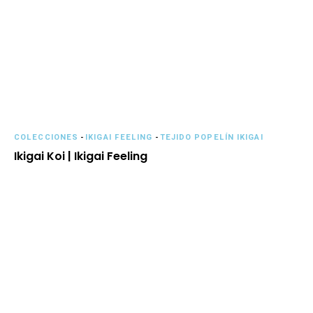
COLECCIONES
-
IKIGAI FEELING
-
TEJIDO POPELÍN IKIGAI
Ikigai Koi | Ikigai Feeling