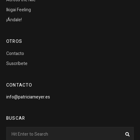
Ikigai Feeling
¡Ándale!
OTROS
Contacto
Suscríbete
CONTACTO
info@patriciameyer.es
BUSCAR
Search
Sear
for: