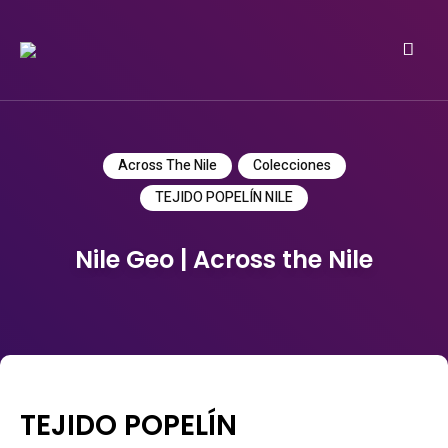
Do it yourself
PATRICIA MEYER
Across The Nile
Colecciones
TEJIDO POPELÍN NILE
Nile Geo | Across the Nile
TEJIDO POPELÍN