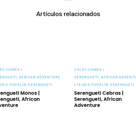
Artículos relacionados
ECCIONES
-
COLECCIONES
-
ENGUETI, AFRICAN ADVENTURE
SERENGUETI, AFRICAN ADVENT
JIDO POPELÍN SERENGUETI
-
TEJIDO POPELÍN SERENGUETI
rengueti Monos |
Serengueti Cebras |
engueti, African
Serengueti, African
venture
Adventure