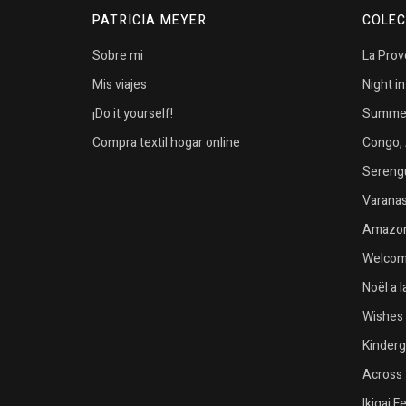
PATRICIA MEYER
COLEC
Sobre mi
La Pro
Mis viajes
Night i
¡Do it yourself!
Summer 
Compra textil hogar online
Congo, 
Serengu
Varanasi
Amazon
Welcome
Noël a 
Wishes 
Kinder
Across 
Ikigai F