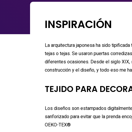
INSPIRACIÓN
La arquitectura japonesa ha sido tipificada tradicionalmente por estructuras de madera, elevadas ligeramente por encima del suelo, con techos de
tejas o tejas. Se usaron puertas corrediza
diferentes ocasiones. Desde el siglo XIX,
construcción y el diseño, y todo eso me ha
TEJIDO PARA DECOR
Los diseños son estampados digitalmente c
sanforizado para evitar que la prenda en
OEKO-TEX®