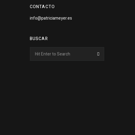
CONTACTO
info@patriciameyer.es
BUSCAR
Search
Search
for: