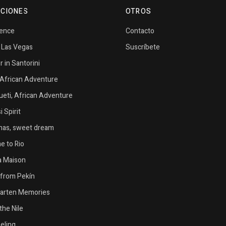
CIONES
OTROS
vence
Contacto
n Las Vegas
Suscríbete
in Santorini
African Adventure
eti, African Adventure
 Spirit
as, sweet dream
 to Rio
la Maison
from Pekín
garten Memories
the Nile
eeling