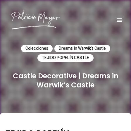
Do it yourself
PATRICIA MEYER
Colecciones
Dreams In Warwik’s Castle
TEJIDO POPELÍN CASTLE
Castle Decorative | Dreams in
Warwik’s Castle