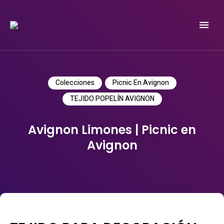
Do it yourself
PATRICIA MEYER
Colecciones
Picnic En Avignon
TEJIDO POPELÍN AVIGNON
Avignon Limones | Picnic en
Avignon