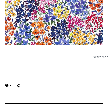
Scarf mock
61