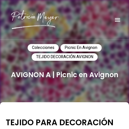
Do it yourself
PATRICIA MEYER
Colecciones
Picnic En Avignon
TEJIDO DECORACIÓN AVIGNON
AVIGNON A | Picnic en Avignon
TEJIDO PARA DECORACIÓN