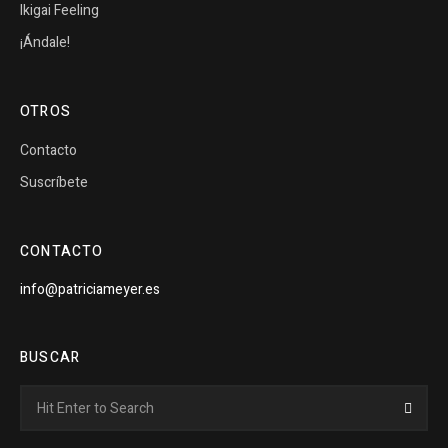
Ikigai Feeling
¡Ándale!
OTROS
Contacto
Suscríbete
CONTACTO
info@patriciameyer.es
BUSCAR
Search
Searc
for: