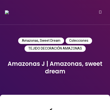
Do it yourself
PATRICIA MEYER
Amazonas, Sweet Dream
Colecciones
TEJIDO DECORACIÓN AMAZONAS
Amazonas J | Amazonas, sweet
dream